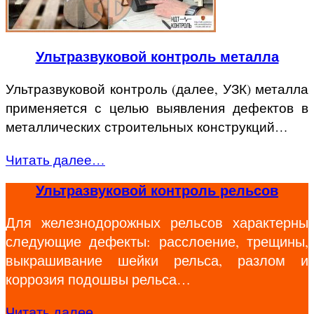
Ультразвуковой контроль металла
Ультразвуковой контроль (далее, УЗК) металла
применяется с целью выявления дефектов в
металлических строительных конструкций…
Читать далее…
Ультразвуковой контроль рельсов
Для железнодорожных рельсов характерны
следующие дефекты: расслоение, трещины,
выкрашивание шейки рельса, разлом и
коррозия подошвы рельса…
Читать далее…