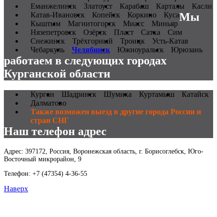
Еманжелинск
Златоуст
Карабаш
Карталы
Касли
Катав-Ивановск
Копейск
Коркино
Куса
Мы
Кыштым
Магнитогорск
Миасс
Миньяр
Нязепетровск
Озёрск
Пласт
Сатка
Сим
Снежинск
Трёхгорный
Троицк
Усть-Катав
Чебаркуль
Челябинск
Южноуральск
Юрюзань
работаем в следующих городах
Курганской области
Курган
Шадринск
Шумиха
Куртамыш
Катайск
Далматово
Также возможен выезд в другие города России и
стран СНГ
Наш телефон адрес
Адрес: 397172, Россия, Воронежская область, г. Борисоглебск, Юго-
Восточный микрорайон, 9
Телефон: +7 (47354) 4-36-55
Наверх