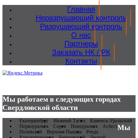
Главная
Неразрушающий контроль
Разрушающий контроль
О нас
Партнеры
Заказать НК / РК
Контакты
Мы работаем в следующих городах
Свердловской области
Екатеринбург
Нижний Тагил
Каменск-Уральский
Первоуральск
Серов
Новоуральск
Асбест
Мы
Полевской
Верхняя Пышма
Ревда
Краснотурьинск
Березовский
Лесной