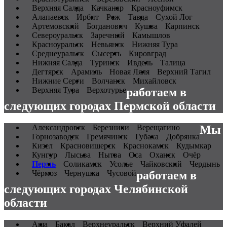
Верхняя Салда
Качканар
Красноуфимск
Алапаевск
Ирбит
Реж
Тавда
Сухой Лог
Артемовский
Богданович
Кушва
Карпинск
Североуральск
Заречный
Камышлов
Красноуральск
Невьянск
Нижняя Тура
Среднеуральск
Сысерть
Кировград
Нижняя Салда
Туринск
Ивдель
Талица
Дегтярск
Арамиль
Новая Ляля
Верхний Тагил
Нижние Серги
Волчанск
Михайловск
Верхняя Тура
Верхотурье
работаем в
следующих городах Пермской области
Александровск
Березники
Верещагино
Мы
Горнозаводск
Гремячинск
Губаха
Добрянка
Кизел
Красновишерск
Краснокамск
Кудымкар
Кунгур
Лысьва
Нытва
Оса
Оханск
Очёр
Пермь
Соликамск
Усолье
Чайковский
Чердынь
Чёрмоз
Чернушка
Чусовой
работаем в
следующих городах Челябинской
области
Аша
Бакал
Верхнеуральск
Верхний Уфалей